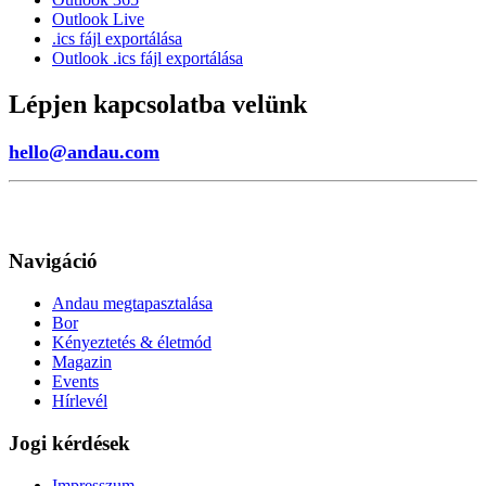
Outlook Live
.ics fájl exportálása
Outlook .ics fájl exportálása
Lépjen kapcsolatba velünk
hello@andau.com
Navigáció
Andau megtapasztalása
Bor
Kényeztetés & életmód
Magazin
Events
Hírlevél
Jogi kérdések
Impresszum