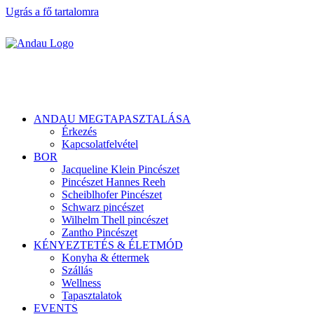
Ugrás a fő tartalomra
ANDAU MEGTAPASZTALÁSA
Érkezés
Kapcsolatfelvétel
BOR
Jacqueline Klein Pincészet
Pincészet Hannes Reeh
Scheiblhofer Pincészet
Schwarz pincészet
Wilhelm Thell pincészet
Zantho Pincészet
KÉNYEZTETÉS & ÉLETMÓD
Konyha & éttermek
Szállás
Wellness
Tapasztalatok
EVENTS