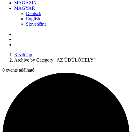
MAGAZIN
MAGYAR
Deutsch
English
Slovenčina
Kezdőlap
Archive by Category "AZ ÜDÜLŐHELY"
0 events található.