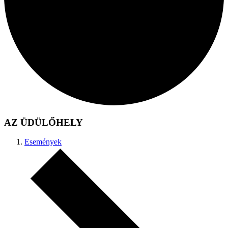
AZ ÜDÜLŐHELY
Események