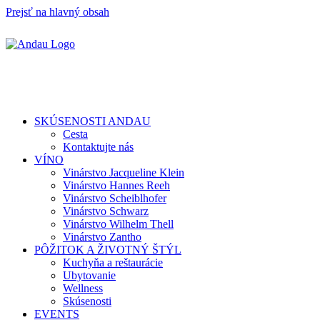
Prejsť na hlavný obsah
SKÚSENOSTI ANDAU
Cesta
Kontaktujte nás
VÍNO
Vinárstvo Jacqueline Klein
Vinárstvo Hannes Reeh
Vinárstvo Scheiblhofer
Vinárstvo Schwarz
Vinárstvo Wilhelm Thell
Vinárstvo Zantho
PÔŽITOK A ŽIVOTNÝ ŠTÝL
Kuchyňa a reštaurácie
Ubytovanie
Wellness
Skúsenosti
EVENTS